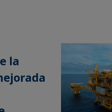
e la
mejorada
e