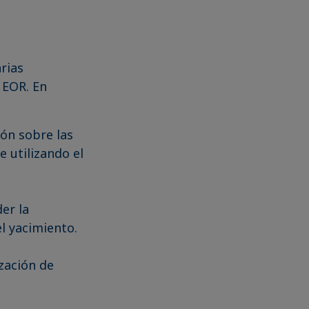
rias
 EOR. En
ión sobre las
e utilizando el
er la
l yacimiento.
ización de