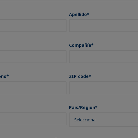
Apellido
*
Compañía
*
ono
*
ZIP code
*
País/Región
*