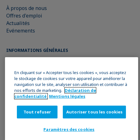
À propos de nous
Offres d'emploi
Actualités
Evénements
INFORMATIONS GÉNÉRALES
Mentions légales
En cliquant sur « Accepter tous les cookies », vous acceptez
Déclaration de confidentialité des données
le stockage de cookies sur votre appareil pour améliorer la
Politique en matière de cookies
navigation sur le site, analyser son utilisation et contribuer à
nos efforts de marketing.
Déclaration de
Conditions générales
confidentialité
Mentions légales
REJOIGNEZ LA COMMUNAUTÉ KRÜSS
Tout refuser
Autoriser tous les cookies
Paramètres des cookies