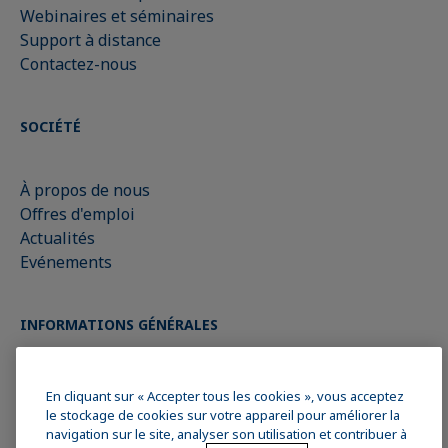
Webinaires et séminaires
Support à distance
Contactez-nous
SOCIÉTÉ
À propos de nous
Offres d'emploi
Actualités
Evénements
INFORMATIONS GÉNÉRALES
Mentions légales
En cliquant sur « Accepter tous les cookies », vous acceptez
Déclaration de confidentialité des données
le stockage de cookies sur votre appareil pour améliorer la
navigation sur le site, analyser son utilisation et contribuer à
Politique en matière de cookies