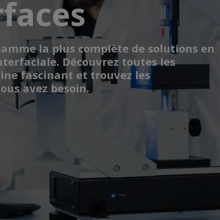
rfaces
gamme la plus complète de solutions en
terfaciale. Découvrez toutes les
ine fascinant et trouvez les
ous avez besoin.