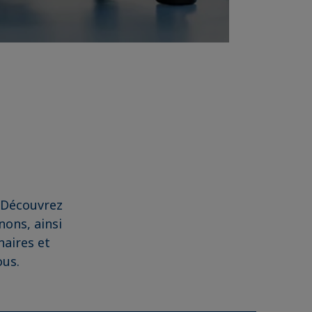
. Découvrez
ons, ainsi
naires et
ous.