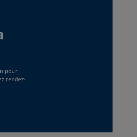
a
in pour
ez rendez-