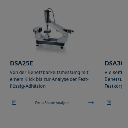
DSA25E
DSA30E
Von der Benetzbarkeitsmessung mit
Vielseitig
einem Klick bis zur Analyse der Fest-
Benetzung
flüssig-Adhäsion
Festkörper
Drop Shape Analyzer