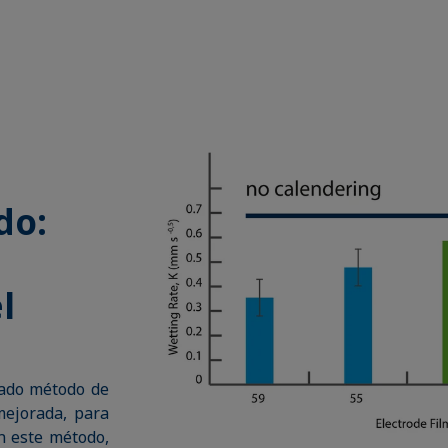
do:
l
tado método de
ejorada, para
En este método,