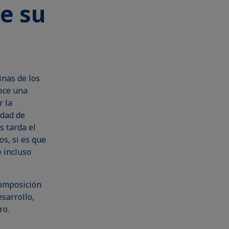
de su
inas de los
rece una
r la
idad de
s tarda el
os, si es que
e incluso
composición
esarrollo,
ro.