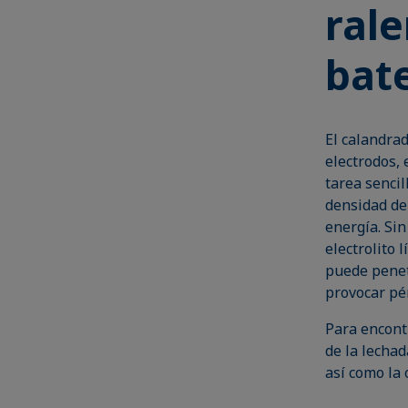
rale
bat
El calandrad
electrodos, 
tarea sencil
densidad de
energía. Si
electrolito 
puede penetr
provocar pér
Para encont
de la lechad
así como la 