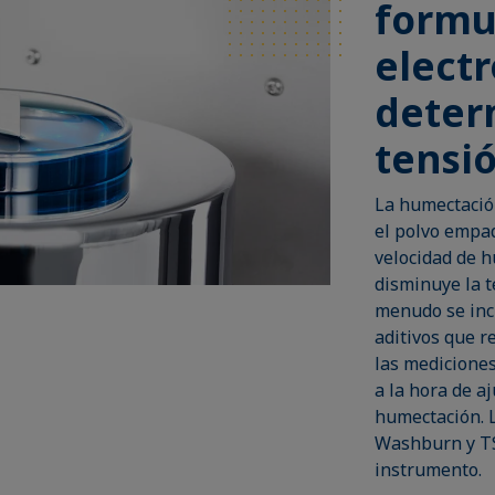
formu
electr
deter
tensió
La humectación
el polvo empaq
velocidad de 
disminuye la t
menudo se incl
aditivos que re
las medicione
a la hora de aj
humectación. 
Washburn y TS
instrumento.